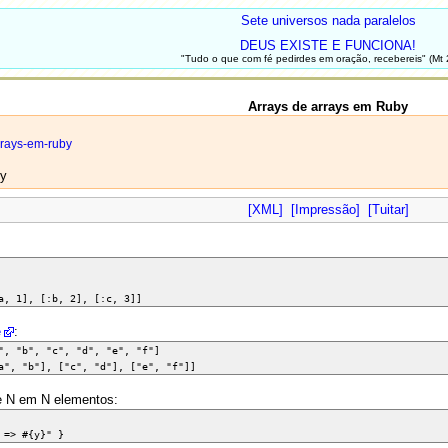
Sete universos nada paralelos
DEUS EXISTE E FUNCIONA!
"Tudo o que com fé pedirdes em oração, recebereis" (Mt 
Arrays de arrays em Ruby
arrays-em-ruby
by
[XML]
[Impressão]
[Tuitar]
:b, 2], [:c, 3]]
e
:
"b", "c", "d", "e", "f"]
 "b"], ["c", "d"], ["e", "f"]]
e N em N elementos:
 => #{y}" }