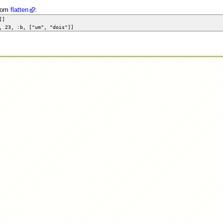
 com
flatten
:
]]
:b, ["um", "dois"]]