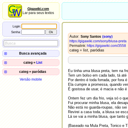
Gigawiki.com
Lar para seus textos
Login:
Senha:
Autor:
Sony Santos
(sony)
https://gigawiki.com/sony/blusa-preta
Permalink:
https://gigawiki.com/3558
categ = list, paródias
Busca avançada
Autor:
categ =
List
Título:
2022-
Aprendizados de inglês
10-13
Conteúdo:
Eu tinha uma blusa preta, tem na fr
categ = paródias
2020-
Reconhecimento de fala
Tem um bolso em cada lado, tá até 
campo
=
valor
2019-11-
05-05
Eu nasci há meio século atrás
17
Versão mobile
Por dentro é toda forrada, por fora 
2019-
Internal Frame
2019-11-
01-30
Medo do Sol
Ela cumpre a promessa, quando ves
16
2019-
Blusa preta
É gostosa de usar, é macia e não é 
2019-01-
01-30
Internal Frame
30
2018-
Meu método de estudo
2019-01-
12-02
Blusa preta
Ontem fez um dia frio, veja só o qu
30
2018-
Set KDE cursor blink rate
Como é grande a minha lista
02-10
2014-04-
Fui procurar minha blusa, ela desap
de tarefas
2018-
13
How to run firefox on Docker
Não está no guarda-roupas, não sei 
01-09
2014-02-
Bike Elétrica
2016-
Revirei a casa toda, a blusa se esc
03
Sony Santos
11-17
2014-02-
Lá se vai a minha blusa, que tanto 
Eu vi o ônibus
Habilitar exibição de miniaturas
2016-
03
no Windows
11-10
2010-08-
Lindolfo Pires
20
2016-
(Baseado na Mula Preta, Tonico e T
O Sentido da Vida 2016
2009-09-
09-22