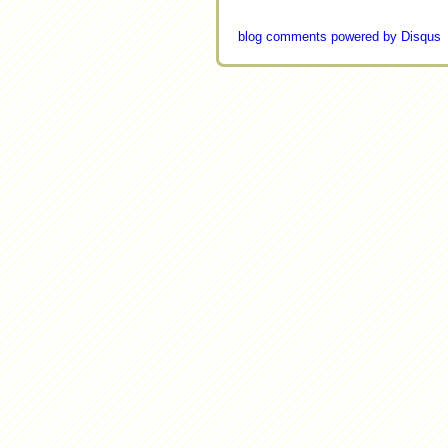
Clara, Gema
01
Mais...
blog comments powered by
Disqus