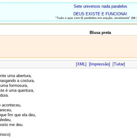
Sete universos nada paralelos
DEUS EXISTE E FUNCIONA!
"Tudo o que com fé pedirdes em oração, recebereis" (Mt 
Blusa preta
[XML]
[Impressão]
[Tuitar]
ente uma abertura,
rasgando a costura,
é uma formosura,
te é uma quentura,
dura.
e aconteceu,
areceu,
que fim que ela deu,
afedeu,
gosto me deu.
inoco)