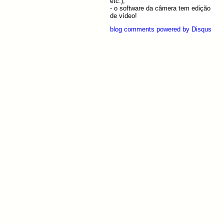
etc.);
2010-
Como identificar uma vocação
Mais...
01-15
- o software da câmera tem edição
2010-
de vídeo!
Canon A460 x A430
01-15
2010-
Parábola do "mesmo salário"
blog comments powered by
Disqus
01-14