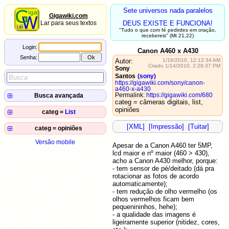
Sete universos nada paralelos
Gigawiki.com
Lar para seus textos
DEUS EXISTE E FUNCIONA!
"Tudo o que com fé pedirdes em oração,
recebereis" (Mt 21,22)
Login:
Canon A460 x A430
Senha:
Autor:
1/16/2010, 12:12:34 AM
Criado 1/14/2010, 2:28:37 PM
Sony
Santos
(sony)
https://gigawiki.com/sony/canon-
a460-x-a430
Busca avançada
Permalink:
https://gigawiki.com/680
categ = câmeras digitais, list,
Autor:
opiniões
categ =
List
Título:
2022-
Aprendizados de inglês
10-13
Conteúdo:
[XML]
[Impressão]
[Tuitar]
categ = opiniões
2020-
Reconhecimento de fala
campo
=
valor
05-05
2012-
Fim do livro em papel?
03-14
Versão mobile
2019-
Internal Frame
Apesar de a Canon A460 ter 5MP,
Opinião sobre o celular LG
01-30
2011-
lcd maior e nº maior (460 > 430),
GS290 Cookie
2019-
06-13
Blusa preta
01-30
acho a Canon A430 melhor, porque:
INT x BIGINT (ou INT64) e
2011-
2018-
Meu método de estudo
limites
01-20
- tem sensor de pé/deitado (dá pra
12-02
2010-
rotacionar as fotos de acordo
Avatar
2018-
Set KDE cursor blink rate
02-01
02-10
automaticamente);
Não compensa falar do que não
2010-
2018-
How to run firefox on Docker
- tem redução de olho vermelho (os
nos agrada
01-25
01-09
olhos vermelhos ficam bem
Se eu não acreditar na minha
2016-
Sony Santos
2010-
11-17
conversão, eu não acredito em
pequenininhos, hehe);
01-19
Habilitar exibição de miniaturas
Deus
2016-
- a qualidade das imagens é
no Windows
11-10
Perder e ganhar a vida: uma
2010-
ligeiramente superior (nitidez, cores,
2016-
nova visão
01-15
O Sentido da Vida 2016
09-22