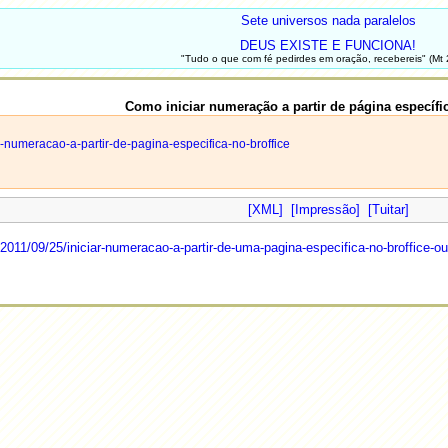
Sete universos nada paralelos
DEUS EXISTE E FUNCIONA!
"Tudo o que com fé pedirdes em oração, recebereis" (Mt 
Como iniciar numeração a partir de página específi
r-numeracao-a-partir-de-pagina-especifica-no-broffice
[XML]
[Impressão]
[Tuitar]
011/09/25/iniciar-numeracao-a-partir-de-uma-pagina-especifica-no-broffice-ou-