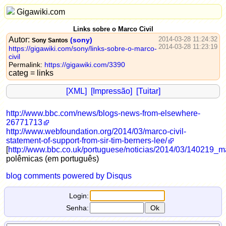
Gigawiki.com
Links sobre o Marco Civil
Autor:
2014-03-28 11:24:32
(sony)
Sony Santos
2014-03-28 11:23:19
https://gigawiki.com/sony/links-sobre-o-marco-
civil
Permalink:
https://gigawiki.com/3390
categ = links
[XML]
[Impressão]
[Tuitar]
http://www.bbc.com/news/blogs-news-from-elsewhere-
26771713
http://www.webfoundation.org/2014/03/marco-civil-
statement-of-support-from-sir-tim-berners-lee/
[
http://www.bbc.co.uk/portuguese/noticias/2014/03/140219_m
polêmicas (em português)
blog comments powered by
Disqus
Login:
Senha: