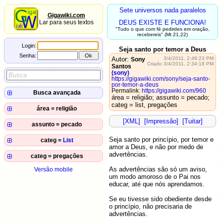
Sete universos nada paralelos
Gigawiki.com
Lar para seus textos
DEUS EXISTE E FUNCIONA!
"Tudo o que com fé pedirdes em oração,
recebereis" (Mt 21,22)
Login:
Seja santo por temor a Deus
Senha:
Autor:
3/4/2011, 2:48:23 PM
Sony
Criado 3/4/2011, 2:34:18 PM
Santos
(sony)
https://gigawiki.com/sony/seja-santo-
por-temor-a-deus
Permalink:
https://gigawiki.com/960
Busca avançada
área = religião; assunto = pecado;
Autor:
categ = list, pregações
área = religião
Título:
2011-
As fases do não-pecar
[XML]
[Impressão]
[Tuitar]
07-20
Conteúdo:
assunto = pecado
2011-
Seja santo por temor a Deus
campo
=
valor
03-04
2012-
O firme propósito de não pecar
07-20
Não há situação em que lhe
Seja santo por princípio, por temor e
2011-
categ =
List
2011-
seja permitido pecar
03-04
Rosário do não-pecar
amor a Deus, e não por medo de
07-27
2022-
Aprendizados de inglês
2011-
Como obter êxito no trabalho
10-13
advertências.
2011-
As fases do não-pecar
categ = pregações
01-05
07-20
2020-
Reconhecimento de fala
Algumas palavras sobre o
2010-
05-05
2011-
2011-
Seja santo por temor a Deus
Seja santo por temor a Deus
Dízimo
11-29
As advertências são só um aviso,
03-04
Versão mobile
03-04
2019-
Internal Frame
Quero misericórdia e não
Não há situação em que lhe
01-30
Não há situação em que lhe
2010-
2011-
um modo amoroso de o Pai nos
2011-
sacrifícios
seja permitido pecar
07-08
2019-
03-04
seja permitido pecar
03-04
Blusa preta
educar, até que nós aprendamos.
01-30
2010-
Tudo o que é preciso
2018-
03-15
Meu método de estudo
12-02
Se eu tivesse sido obediente desde
2010-
Como Deus funciona
2018-
03-15
Set KDE cursor blink rate
o princípio, não precisaria de
02-10
Se eu não crer na minha
2010-
advertências.
2018-
pureza, a vida não tem sentido!
How to run firefox on Docker
01-27
01-09
2010-