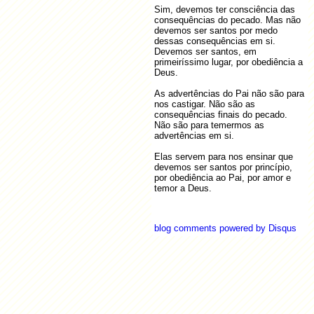
Deus existe e funciona!
2016-
Sony Santos
01-21
Sim, devemos ter consciência das
11-17
Mais...
Habilitar exibição de miniaturas
consequências do pecado. Mas não
2016-
no Windows
11-10
devemos ser santos por medo
2016-
O Sentido da Vida 2016
dessas consequências em si.
09-22
Devemos ser santos, em
Mais...
primeiríssimo lugar, por obediência a
Deus.
As advertências do Pai não são para
nos castigar. Não são as
consequências finais do pecado.
Não são para temermos as
advertências em si.
Elas servem para nos ensinar que
devemos ser santos por princípio,
por obediência ao Pai, por amor e
temor a Deus.
blog comments powered by
Disqus