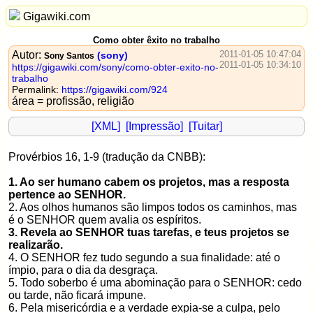
Gigawiki.com
Como obter êxito no trabalho
Autor:
2011-01-05 10:47:04
(sony)
Sony Santos
2011-01-05 10:34:10
https://gigawiki.com/sony/como-obter-exito-no-
trabalho
Permalink:
https://gigawiki.com/924
área = profissão, religião
[XML]
[Impressão]
[Tuitar]
Provérbios 16, 1-9 (tradução da CNBB):
1. Ao ser humano cabem os projetos, mas a resposta
pertence ao SENHOR.
2. Aos olhos humanos são limpos todos os caminhos, mas
é o SENHOR quem avalia os espíritos.
3. Revela ao SENHOR tuas tarefas, e teus projetos se
realizarão.
4. O SENHOR fez tudo segundo a sua finalidade: até o
ímpio, para o dia da desgraça.
5. Todo soberbo é uma abominação para o SENHOR: cedo
ou tarde, não ficará impune.
6. Pela misericórdia e a verdade expia-se a culpa, pelo