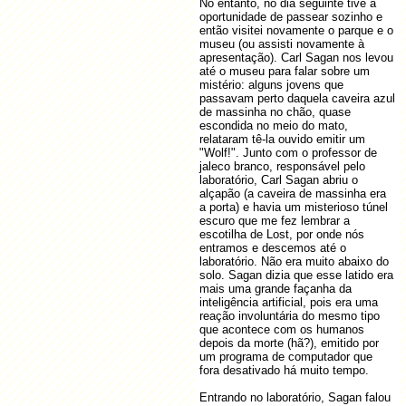
No entanto, no dia seguinte tive a
oportunidade de passear sozinho e
então visitei novamente o parque e o
museu (ou assisti novamente à
apresentação). Carl Sagan nos levou
até o museu para falar sobre um
mistério: alguns jovens que
passavam perto daquela caveira azul
de massinha no chão, quase
escondida no meio do mato,
relataram tê-la ouvido emitir um
"Wolf!". Junto com o professor de
jaleco branco, responsável pelo
laboratório, Carl Sagan abriu o
alçapão (a caveira de massinha era
a porta) e havia um misterioso túnel
escuro que me fez lembrar a
escotilha de Lost, por onde nós
entramos e descemos até o
laboratório. Não era muito abaixo do
solo. Sagan dizia que esse latido era
mais uma grande façanha da
inteligência artificial, pois era uma
reação involuntária do mesmo tipo
que acontece com os humanos
depois da morte (hã?), emitido por
um programa de computador que
fora desativado há muito tempo.
Entrando no laboratório, Sagan falou