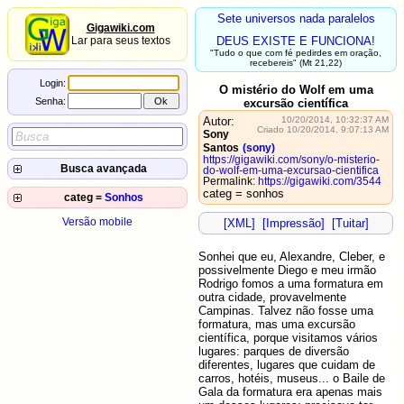
Sete universos nada paralelos
Gigawiki.com
Lar para seus textos
DEUS EXISTE E FUNCIONA!
"Tudo o que com fé pedirdes em oração,
recebereis" (Mt 21,22)
Login:
O mistério do Wolf em uma
Senha:
excursão científica
Autor:
10/20/2014, 10:32:37 AM
Criado 10/20/2014, 9:07:13 AM
Sony
Santos
(sony)
https://gigawiki.com/sony/o-misterio-
Busca avançada
do-wolf-em-uma-excursao-cientifica
Permalink:
https://gigawiki.com/3544
Autor:
categ = sonhos
categ =
Sonhos
Título:
O mistério do Wolf em uma
2014-
Conteúdo:
Versão mobile
excursão científica
10-20
[XML]
[Impressão]
[Tuitar]
Sistema de Semáforos
campo
=
valor
2012-
revolucionário
07-06
Sonhei que eu, Alexandre, Cleber, e
2012-
Sonho com Lost
06-28
possivelmente Diego e meu irmão
Ilustre dançarino na procissão
2012-
Rodrigo fomos a uma formatura em
da quaresma
06-28
outra cidade, provavelmente
2012-
MacGyver na neve
Campinas. Talvez não fosse uma
06-28
Visitando um amigo na
formatura, mas uma excursão
2012-
Antártida
06-28
científica, porque visitamos vários
Primeiro sonho maluco de
2012-
lugares: parques de diversão
2010
06-28
diferentes, lugares que cuidam de
2012-
O principal é a morte
carros, hotéis, museus... o Baile de
06-28
2012-
Gala da formatura era apenas mais
Encontro com o Timão!
03-28