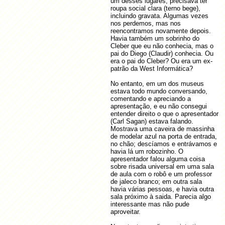
um desses lugares; precisava ter
2011-
Ônibus diferente em Campinas
10-06
roupa social clara (terno bege),
Mais...
incluindo gravata. Algumas vezes
nos perdemos, mas nos
reencontramos novamente depois.
Havia também um sobrinho do
Cleber que eu não conhecia, mas o
pai do Diego (Claudir) conhecia. Ou
era o pai do Cleber? Ou era um ex-
patrão da West Informática?
No entanto, em um dos museus
estava todo mundo conversando,
comentando e apreciando a
apresentação, e eu não consegui
entender direito o que o apresentador
(Carl Sagan) estava falando.
Mostrava uma caveira de massinha
de modelar azul na porta de entrada,
no chão; descíamos e entrávamos e
havia lá um robozinho. O
apresentador falou alguma coisa
sobre risada universal em uma sala
de aula com o robô e um professor
de jaleco branco; em outra sala
havia várias pessoas, e havia outra
sala próximo à saida. Parecia algo
interessante mas não pude
aproveitar.