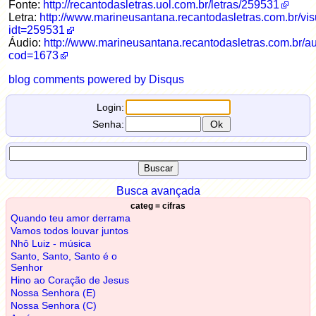
Fonte:
http://recantodasletras.uol.com.br/letras/259531
Letra:
http://www.marineusantana.recantodasletras.com.br/vis
idt=259531
Áudio:
http://www.marineusantana.recantodasletras.com.br/a
cod=1673
blog comments powered by
Disqus
Login:
Senha:
Busca avançada
categ = cifras
Quando teu amor derrama
Vamos todos louvar juntos
Nhô Luiz - música
Santo, Santo, Santo é o
Senhor
Hino ao Coração de Jesus
Nossa Senhora (E)
Nossa Senhora (C)