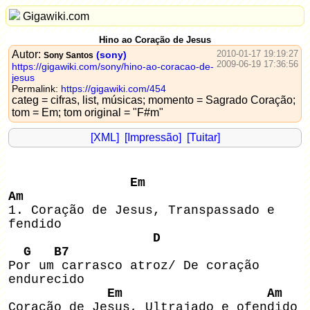
Gigawiki.com
Hino ao Coração de Jesus
Autor:
2010-01-17 19:19:27
(sony)
Sony Santos
2009-06-19 17:36:56
https://gigawiki.com/sony/hino-ao-coracao-de-
jesus
Permalink:
https://gigawiki.com/454
categ = cifras, list, músicas; momento = Sagrado Coração;
tom = Em; tom original = "F#m"
[XML]
[Impressão]
[Tuitar]
Em
Am
1. Coração de Jesus, Transpassado e
fendido
D
G B7
Por um carrasco atroz/ De coração
endurecido
Em Am
Coração de Jesus, Ultrajado e ofendido