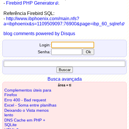
-
Firebird PHP Generator
.
Referência Firebird SQL:
-
http://www.ibphoenix.com/main.nfs?
a=ibphoenix&s=1109509097:76900&page=ibp_60_sqlref
blog comments powered by
Disqus
Login:
Senha:
Busca avançada
área = ti
Complementos úteis para
Firefox
Erro 400 - Bad request
Excel - Soma entre planilhas
Deixando o Vista menos
lento
DNS Cache em PHP +
SQLite