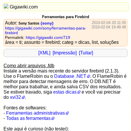
Gigawiki.com
Ferramentas para Firebird
Autor:
2010-02-04 20:11:05
(sony)
Sony Santos
2010-02-04 19:48:48
https://gigawiki.com/sony/ferramentas-para-
firebird
Permalink:
https://gigawiki.com/719
área = ti; assunto = firebird; categ = dicas, list, soluções
[XML]
[Impressão]
[Tuitar]
Como abrir arquivos .fdb
Instale a versão mais recente do servidor firebird (2.1.3).
Use o FlameRobin ou o
Database .NET
. O FlameRobin é
melhor para detectar mensagens de erro. O DB.NET é
melhor para trabalhar, e ainda salva CSV dos resultados.
Se estiver travado, siga
estas dicas
e você vai precisar
do
xvi32
.
Fontes de softwares:
-
Ferramentas administrativas
-
Todas as ferramentas
Este aqui é curioso (não testei):