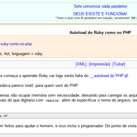
Sete universos nada paralelos
DEUS EXISTE E FUNCIONA!
"Tudo o que com fé pedirdes em oração, recebereis" (Mt 
Autoload do Ruby como no PHP
do-ruby-como-no-php
, list; linguagem = ruby.
[XML]
[Impressão]
[Tuitar]
começa a aprender Ruby vai logo sentir falta do
__autoload do PHP
.
rática parece inútil, para quem vem do PHP.
apenas não ocupar memória sem necessidade, deixando para carregar os arq
mais do que digitaria com
: além de especificar o nome do arquivo, te
require
e.rb"
feitos para ajudar o homem, e isso inclui o programador. Do ponto de vista 