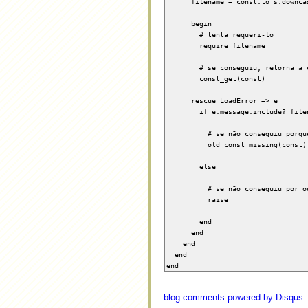
filename = const.to_s.downca
begin
# tenta requeri-lo
require filename
# se conseguiu, retorna a con
const_get(const)
rescue LoadError => e
if e.message.include? filen
# se não conseguiu porque essa
old_const_missing(const)
else
# se não conseguiu por outro
raise
end
end
end
end
end
blog comments powered by
Disqus