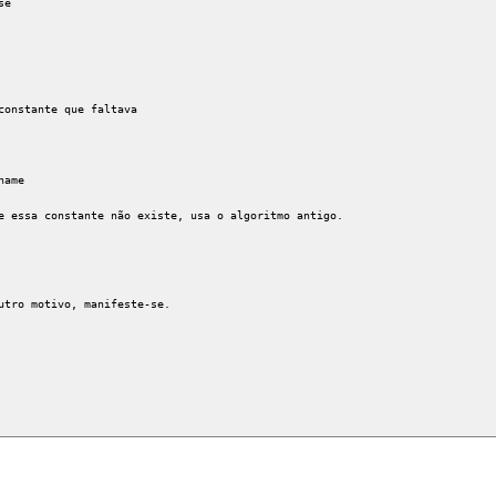
se
stante que faltava
ame
 constante não existe, usa o algoritmo antigo.
 motivo, manifeste-se.