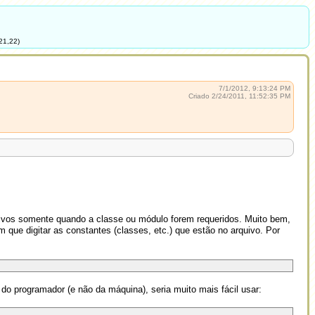
21,22)
7/1/2012, 9:13:24 PM
Criado 2/24/2011, 11:52:35 PM
uivos somente quando a classe ou módulo forem requeridos. Muito bem,
m que digitar as constantes (classes, etc.) que estão no arquivo. Por
do programador (e não da máquina), seria muito mais fácil usar: