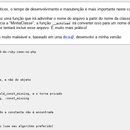
íticos, o tempo de desenvolvimento e manutenção é mais importante neste c
 uma função que irá adivinhar o nome do arquivo a partir do nome da classe
ncia a "MinhaClasse", a função
irá converter isso para um nome d
__autoload
 tentará incluir esse arquivo. É muito mais prático!
m muito maleável e, baseado em uma
dica
, desenvolvi a minha versão:
d-do-ruby-como-no-php
e, e não do objeto
d_const_missing, e o torna privado
, :const_missing
 a constante não é encontrada
use seu algoritmo preferido)