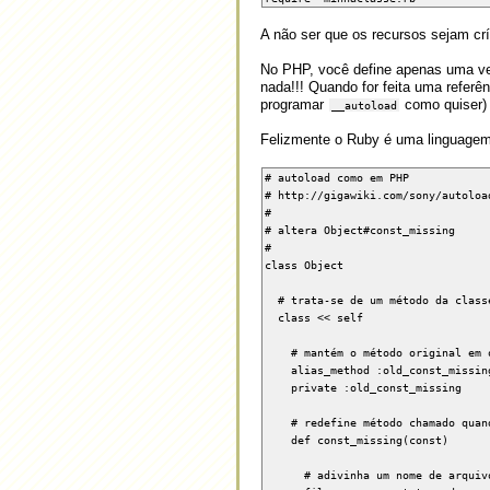
2016-
Sony Santos
2011-
As fases do não-pecar
11-17
07-20
Habilitar exibição de miniaturas
2016-
A não ser que os recursos sejam cr
Opinião sobre o celular LG
2011-
no Windows
11-10
GS290 Cookie
06-13
2016-
O Sentido da Vida 2016
Mais...
No PHP, você define apenas uma vez
09-22
Mais...
nada!!! Quando for feita uma referê
programar
como quiser) e
__autoload
Felizmente o Ruby é uma linguage
# autoload como em PHP
# http://gigawiki.com/sony/autoloa
#
# altera Object#const_missing
#
class Object
# trata-se de um método da class
class << self
# mantém o método original em ol
alias_method :old_const_missing
private :old_const_missing
# redefine método chamado quando
def const_missing(const)
# adivinha um nome de arquivo (