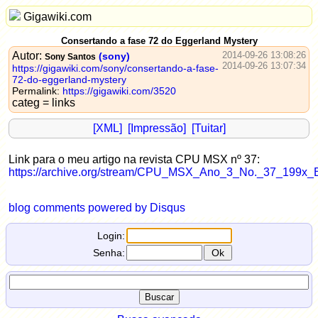
Gigawiki.com
Consertando a fase 72 do Eggerland Mystery
Autor:
2014-09-26 13:08:26
(sony)
Sony Santos
2014-09-26 13:07:34
https://gigawiki.com/sony/consertando-a-fase-
72-do-eggerland-mystery
Permalink:
https://gigawiki.com/3520
categ = links
[XML]
[Impressão]
[Tuitar]
Link para o meu artigo na revista CPU MSX nº 37:
https://archive.org/stream/CPU_MSX_Ano_3_No._37_199x
blog comments powered by
Disqus
Login:
Senha: