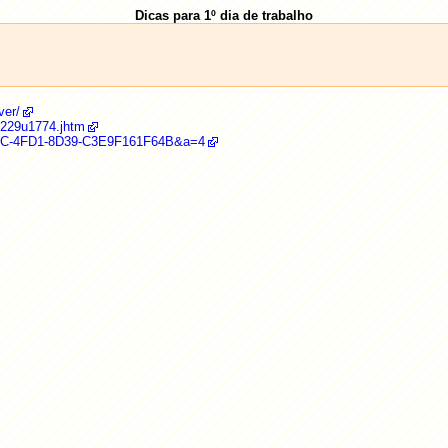
Dicas para 1º dia de trabalho
ver/
t4229u1774.jhtm
9A0C-4FD1-8D39-C3E9F161F64B&a=4