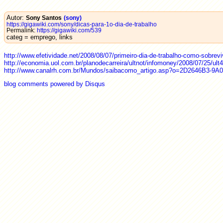
Autor:
Sony Santos
(sony)
https://gigawiki.com/sony/dicas-para-1o-dia-de-trabalho
Permalink:
https://gigawiki.com/539
categ = emprego, links
http://www.efetividade.net/2008/08/07/primeiro-dia-de-trabalho-como-sobrevi
http://economia.uol.com.br/planodecarreira/ultnot/infomoney/2008/07/25/ul
http://www.canalrh.com.br/Mundos/saibacomo_artigo.asp?o=2D2646B3-
blog comments powered by
Disqus