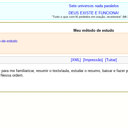
Sete universos nada paralelos
DEUS EXISTE E FUNCIONA!
"Tudo o que com fé pedirdes em oração, recebereis" (Mt 
Meu método de estudo
o-de-estudo
[XML]
[Impressão]
[Tuitar]
para me familiarizar, resumir o texto/aula, estudar o resumo, baixar e faze
. Nessa ordem.