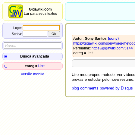
Gigawiki.com
Lar para seus textos
Login:
Senha:
Autor:
Sony Santos
(sony)
https://gigawiki.com/sony/meu-metod
Permalink:
https://gigawiki.com/5144
categ = list
Busca avançada
Autor:
categ =
List
Título:
2022-
Aprendizados de inglês
10-13
Conteúdo:
Versão mobile
Uso meu próprio método: ver vídeos 
2020-
Reconhecimento de fala
provas e estudar pelo novo resumo
campo
=
valor
05-05
2019-
Internal Frame
01-30
blog comments powered by
Disqus
2019-
Blusa preta
01-30
2018-
Meu método de estudo
12-02
2018-
Set KDE cursor blink rate
02-10
2018-
How to run firefox on Docker
01-09
2016-
Sony Santos
11-17
Habilitar exibição de miniaturas
2016-
no Windows
11-10
2016-
O Sentido da Vida 2016
09-22