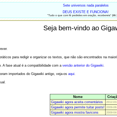
Sete universos nada paralelos
DEUS EXISTE E FUNCIONA!
"Tudo o que com fé pedirdes em oração, recebereis" (Mt 
Seja bem-vindo ao Gigaw
ever.
práticos para redigir e organizar os textos, que não são encontrados na maior
. A fase atual é a compatibilidade com a
versão anterior do Gigawiki
.
foram importados do Gigawiki antigo, veja-os
aqui
.
ual.
Nome
Criaç
Gigawiki agora aceita comentários
2012-03
Gigawiki agora permite tuitar posts!
2009-08
Gigawiki agora mostra favicons
2009-04