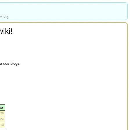
21,22)
iki!
ia dos blogs.
ão
-20
-24
-13