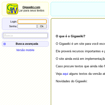
Gigawiki.com
Lar para seus textos
Login:
Senha:
O que é o Gigawiki?
O Gigawiki é um site para você escr
Busca avançada
Autor:
Versão mobile
Ele proverá recursos importantes e 
Título:
Conteúdo:
O site ainda está em implementação
campo
=
valor
Caso procure textos que ainda não 
Veja
aqui
alguns textos da versão at
Novidades do Gigawiki: