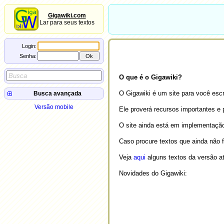
Gigawiki.com
Lar para seus textos
Login:
Senha:
O que é o Gigawiki?
O Gigawiki é um site para você escr
Busca avançada
Autor:
Versão mobile
Ele proverá recursos importantes e 
Título:
Conteúdo:
O site ainda está em implementação
campo
=
valor
Caso procure textos que ainda não 
Veja
aqui
alguns textos da versão at
Novidades do Gigawiki: