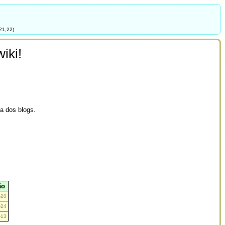
21,22)
iki!
ia dos blogs.
ão
-20
-24
-13