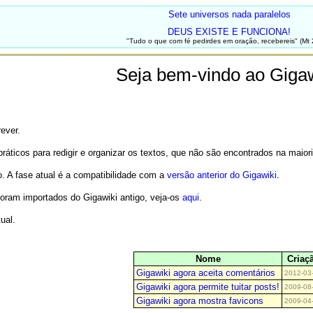
Sete universos nada paralelos
DEUS EXISTE E FUNCIONA!
"Tudo o que com fé pedirdes em oração, recebereis" (Mt 
Seja bem-vindo ao Gigaw
ever.
práticos para redigir e organizar os textos, que não são encontrados na maior
. A fase atual é a compatibilidade com a
versão anterior do Gigawiki
.
foram importados do Gigawiki antigo, veja-os
aqui
.
ual.
Nome
Criaç
Gigawiki agora aceita comentários
2012-03
Gigawiki agora permite tuitar posts!
2009-08
Gigawiki agora mostra favicons
2009-04