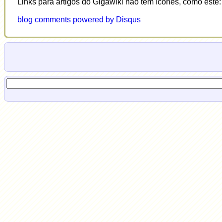
Links para artigos do Gigawiki não têm ícones, como este
blog comments powered by
Disqus