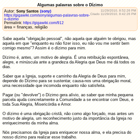
Algumas palavras sobre o Dízimo
Autor:
11/29/2010, 8:52:26 PM
Sony Santos
(sony)
Criado 11/29/2010, 8:42:26 PM
https://gigawiki.com/sony/algumas-palavras-sobre-
o-dizimo
Permalink:
https://gigawiki.com/912
área = finanças, religião
Sabe aquela "obrigação pessoal", não aquela que alguém te obrigou, mas
aquela em que "enquanto eu não fizer isso, eu não vou me sentir bem
comigo mesmo"? Assim é o dízimo para mim.
Dízimo é, antes, um motivo de alegria. É uma retribuição espontânea,
alegre, e minúscula ante a grandeza da Alegria que Deus me dá todos os
dias.
Saber que a Igreja, suporte e caminho da Alegria de Deus para mim,
depende do Dízimo para se sustentar, causa-nos uma obrigação moral,
uma necessidade que incomoda enquanto não satisfeita.
Pagar (ou "devolver") o Dízimo gera alívio, ao saber que minha pequena
parcela ajuda concretamente a Comunidade a se encontrar com Deus, e
toda Sua Alegria, Misericórdia e Amor.
O dízimo é uma obrigação cristã, não como algo forçado, mas antes um
motivo de alegria, um reconhecimento justo da importância da Igreja no
enriquecimento da minha alma.
Nós precisamos da Igreja para enriquecer nossa alma, e ela precisa do
nosso dízimo para realizar esse trabalho.