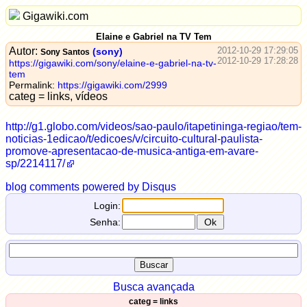
Gigawiki.com
Elaine e Gabriel na TV Tem
Autor:
2012-10-29 17:29:05
(sony)
Sony Santos
2012-10-29 17:28:28
https://gigawiki.com/sony/elaine-e-gabriel-na-tv-
tem
Permalink:
https://gigawiki.com/2999
categ = links, vídeos
http://g1.globo.com/videos/sao-paulo/itapetininga-regiao/tem-
noticias-1edicao/t/edicoes/v/circuito-cultural-paulista-
promove-apresentacao-de-musica-antiga-em-avare-
sp/2214117/
blog comments powered by
Disqus
Login:
Senha:
Busca avançada
categ = links