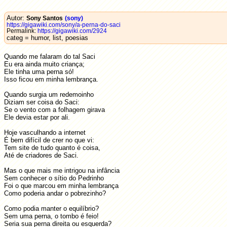
Autor:
Sony Santos
(sony)
https://gigawiki.com/sony/a-perna-do-saci
Permalink:
https://gigawiki.com/2924
categ = humor, list, poesias
Quando me falaram do tal Saci
Eu era ainda muito criança;
Ele tinha uma perna só!
Isso ficou em minha lembrança.
Quando surgia um redemoinho
Diziam ser coisa do Saci:
Se o vento com a folhagem girava
Ele devia estar por ali.
Hoje vasculhando a internet
É bem difícil de crer no que vi:
Tem site de tudo quanto é coisa,
Até de criadores de Saci.
Mas o que mais me intrigou na infância
Sem conhecer o sítio do Pedrinho
Foi o que marcou em minha lembrança
Como poderia andar o pobrezinho?
Como podia manter o equilíbrio?
Sem uma perna, o tombo é feio!
Seria sua perna direita ou esquerda?